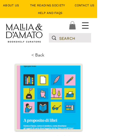
ABOUT US
THE READING SOCIETY
CONTACT US
HELP AND FAQS
< Back