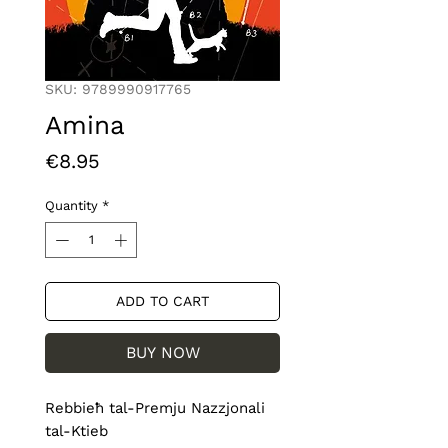
SKU: 9789990917765
Amina
Price
€8.95
Quantity
*
ADD TO CART
BUY NOW
Rebbieħ tal-Premju Nazzjonali 
tal-Ktieb
