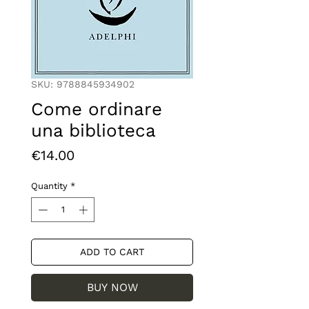
SKU: 9788845934902
Come ordinare
una biblioteca
Price
€14.00
Quantity
*
ADD TO CART
BUY NOW