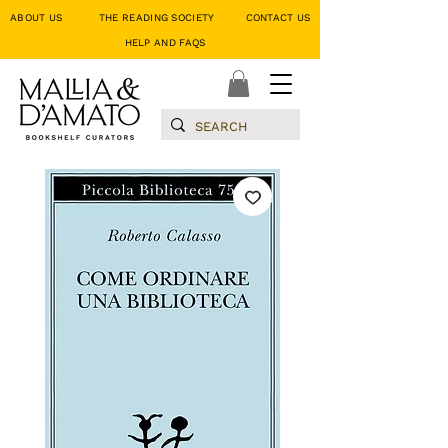
ABOUT US
THE READING SOCIETY
CONTACT US
HELP AND FAQS