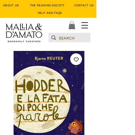
ABOUT US
THE READING SOCIETY
CONTACT US
HELP AND FAQS