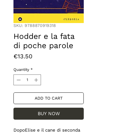
SKU: 9788870919318
Hodder e la fata
di poche parole
Price
€13.50
Quantity
*
ADD TO CART
BUY NOW
DopoElise e il cane di seconda 