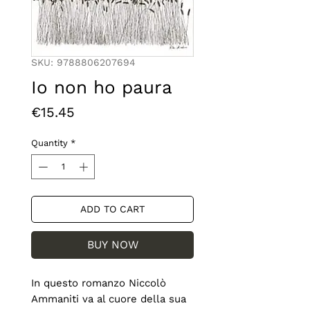
SKU: 9788806207694
Io non ho paura
Price
€15.45
Quantity
*
ADD TO CART
BUY NOW
In questo romanzo Niccolò 
Ammaniti va al cuore della sua 