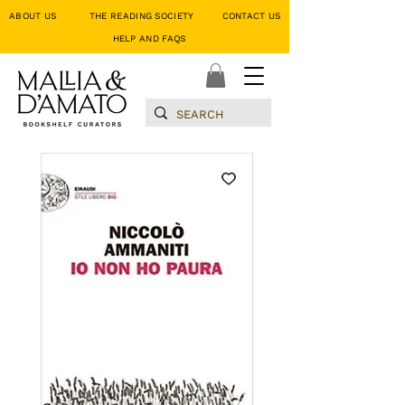
ABOUT US
THE READING SOCIETY
CONTACT US
HELP AND FAQS