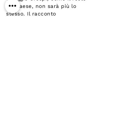
del Paese, non sarà più lo
stesso. Il racconto
appassionato dell'intreccio di
destini tra imprenditori
visionari e coraggiosi e
famiglie operaie: speranze,
drammi, vendette e amori in
un grandioso ed emozionante
affresco storico.
Details
Author
Publisher
Year
Pages