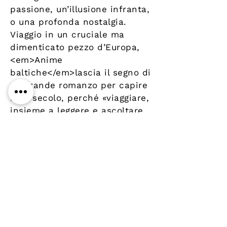
passione, un’illusione infranta,
o una profonda nostalgia.
Viaggio in un cruciale ma
dimenticato pezzo d’Europa,
<em>Anime
baltiche</em>lascia il segno di
un grande romanzo per capire
il XX secolo, perché «viaggiare,
insieme a leggere e ascoltare,
è la via più breve per arrivare
a se stessi».
Details
Author
Publisher
Iperborea