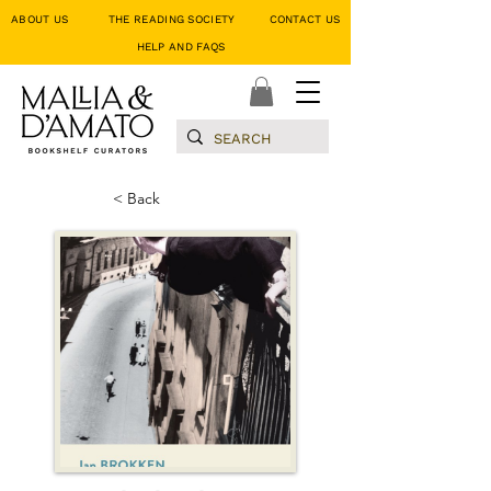
ABOUT US
THE READING SOCIETY
CONTACT US
HELP AND FAQS
< Back