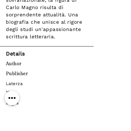
sovranazionale, la figura di
Carlo Magno risulta di
sorprendente attualità. Una
biografia che unisce al rigore
degli studi un'appassionante
scrittura letteraria.
Details
Author
Publisher
Laterza
Year
Pages
Paperback
ISBN