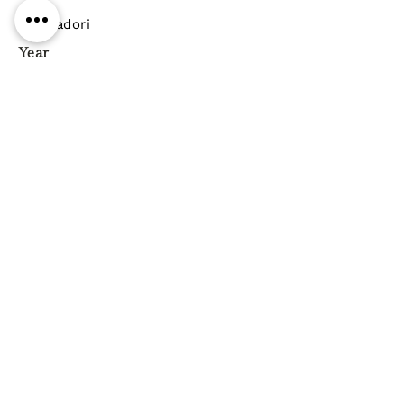
Mondadori
Year
Pages
Paperback
ISBN
9788804682974
Genre
Previous
Next