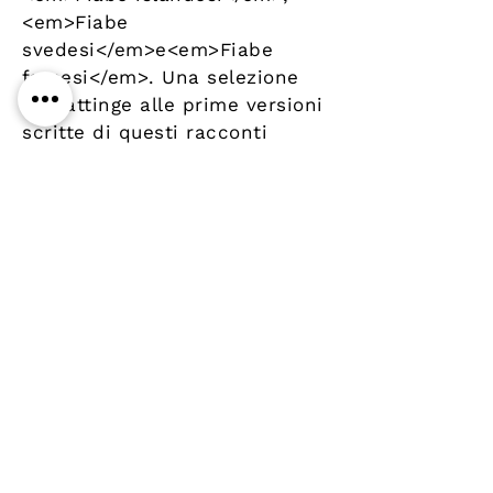
<em>Fiabe
svedesi</em>e<em>Fiabe
faroesi</em>. Una selezione
che attinge alle prime versioni
scritte di questi racconti
popolari, per offri­re un ritratto
il più possibile incontaminato
dell’immaginario nordico e
riscoprire la ric­chezza della
sua tradizione orale.
Seguiranno le antologie
dedicate agli altri paesi del
Nord
Details
Author
Publisher