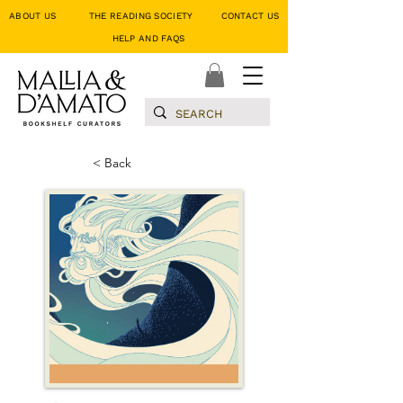
ABOUT US
THE READING SOCIETY
CONTACT US
HELP AND FAQS
< Back