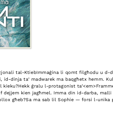
jonali tal-KtiebImmaġina li qomt filgħodu u d-
zi, id-dinja ta’ madwarek ma baqgħetx hemm. Ku
el kieku?Hekk ġralu l-protagonist ta’<em>Fram
if dejjem kien jagħmel. Imma din id-darba, malli
kollox għeb?Sa ma sab lil Sophie — forsi l-unika 