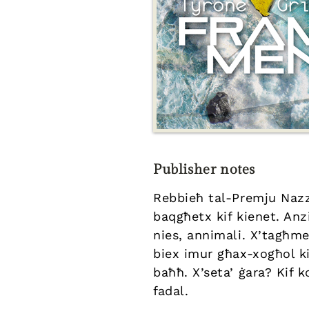
Publisher notes
Rebbieħ tal-Premju Nazz
baqgħetx kif kienet. An
nies, annimali. X’tagħm
biex imur għax-xogħol k
baħħ. X’seta’ ġara? Kif 
fadal.