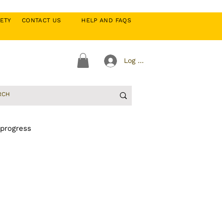
CIETY
CONTACT US
HELP AND FAQS
Log In
 progress