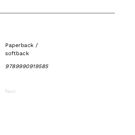
Paperback /
softback
9789990919585
Next