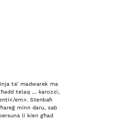
dinja ta’ madwarek ma
lħadd telaq … karozzi,
menti</em>. Stenbaħ
 ħareġ minn daru, sab
persuna li kien għad