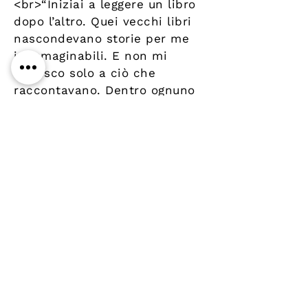
<br>“Iniziai a leggere un libro
dopo l’altro. Quei vecchi libri
nascondevano storie per me
inimmaginabili. E non mi
riferisco solo a ciò che
raccontavano. Dentro ognuno
trovai tracce del passato:
sottolineature, segnalibri, fiori
secchi… Erano incontri che
superavano le barriere
temporali, possibili solo
attraverso i vecchi libri. E così
cominciai ad affezionarmi alla
libreria Morisaki.”
Details
Author