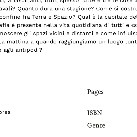
i, affascinanti, utili, spesso tutte e tre le cose
avali? Quanto dura una stagione? Come si costr
confine fra Terra e Spazio? Qual è la capitale de
fia è presente nella vita quotidiana di tutti e 
noscere gli spazi vicini e distanti e come influis
la mattina a quando raggiungiamo un luogo lont
è agli antipodi?
Pages
orea
ISBN
Genre