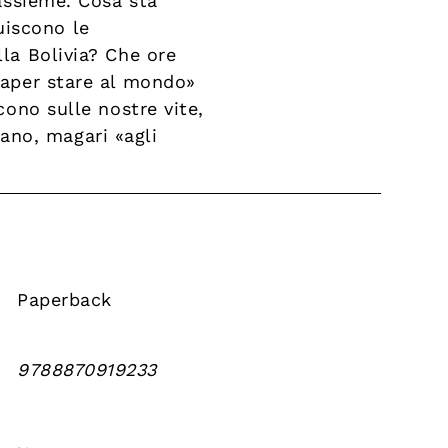
 assieme. Cosa sta
uiscono le
lla Bolivia? Che ore
«saper stare al mondo»
cono sulle nostre vite,
ano, magari «agli
Paperback
9788870919233