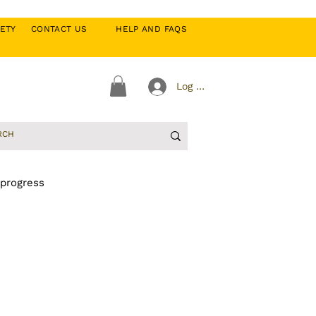
CIETY
CONTACT US
HELP AND FAQS
Log In
 progress