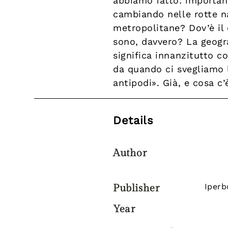
abbiamo fatto: important
cambiando nelle rotte n
metropolitane? Dov’è il 
sono, davvero? La geogra
significa innanzitutto co
da quando ci svegliamo 
antipodi». Già, e cosa c’
Details
Author
Iperb
Publisher
Year