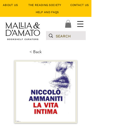
ABOUT US
THE READING SOCIETY
CONTACT US
HELP AND FAQS
< Back