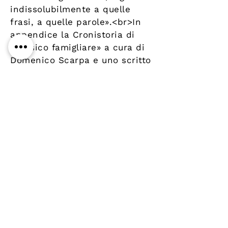
indissolubilmente a quelle
frasi, a quelle parole».<br>In
appendice la Cronistoria di
«Lessico famigliare» a cura di
Domenico Scarpa e uno scritto
di Cesare Garboli.
Details
Author
Publisher
Year
Pages
ISBN