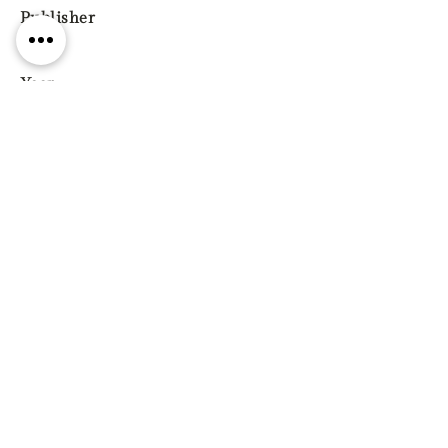
Publisher
Year
Pages
Paperback / softback
ISBN
9788804668275
Genre
Poetry
Previous
Next