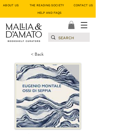
ABOUT US
THE READING SOCIETY
CONTACT US
HELP AND FAQS
< Back