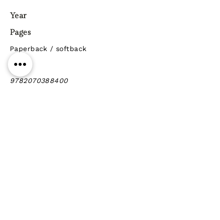
Year
Pages
Paperback / softback
ISBN
9782070388400
Genre
Previous
Next