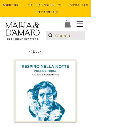
ABOUT US
THE READING SOCIETY
CONTACT US
HELP AND FAQS
< Back