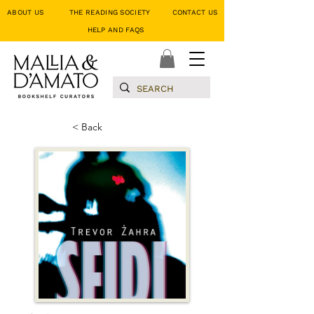
ABOUT US
THE READING SOCIETY
CONTACT US
HELP AND FAQS
< Back