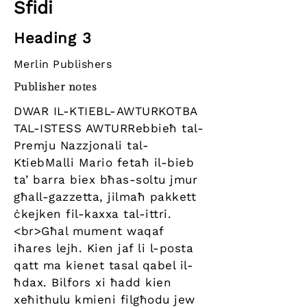
Sfidi
Heading 3
Merlin Publishers
Publisher notes
DWAR IL-KTIEBL-AWTURKOTBA
TAL-ISTESS AWTURRebbieħ tal-
Premju Nazzjonali tal-
KtiebMalli Mario fetaħ il-bieb
ta’ barra biex bħas-soltu jmur
għall-gazzetta, jilmaħ pakkett
ċkejken fil-kaxxa tal-ittri.
<br>Għal mument waqaf
iħares lejh. Kien jaf li l-posta
qatt ma kienet tasal qabel il-
ħdax. Bilfors xi ħadd kien
xeħithulu kmieni filgħodu jew