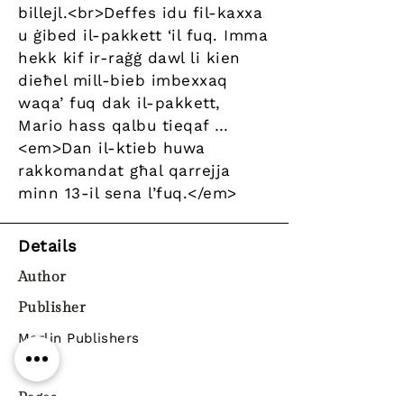
billejl.<br>Deffes idu fil-kaxxa
u ġibed il-pakkett ‘il fuq. Imma
hekk kif ir-raġġ dawl li kien
dieħel mill-bieb imbexxaq
waqa’ fuq dak il-pakkett,
Mario hass qalbu tieqaf …
<em>Dan il-ktieb huwa
rakkomandat għal qarrejja
minn 13-il sena l’fuq.</em>
Details
Author
Publisher
Merlin Publishers
Year
Pages