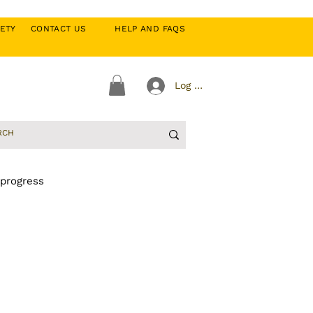
CIETY
CONTACT US
HELP AND FAQS
Log In
 progress