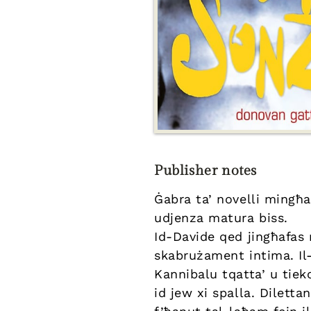
Publisher notes
Ġabra ta’ novelli mingħa
udjenza matura biss.
Id-Davide qed jingħafas
skabrużament intima. Il
Kannibalu tqatta’ u tiek
id jew xi spalla. Dilett