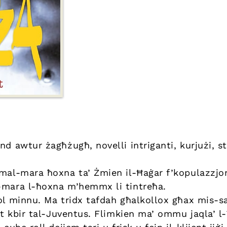
nd awtur żagħżugħ, novelli intriganti, kurjużi, st
 mal-mara ħoxna ta’ Żmien il-Ħaġar f’kopulazzjo
-mara l-ħoxna m’hemmx li tintreħa.
ol minnu. Ma tridx tafdah għalkollox għax mis-sa
ant kbir tal-Juventus. Flimkien ma’ ommu jaqla’ l