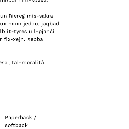
ġi moqdi mill-koxxa.
ikun ħiereġ mis-sakra
hux minn jeddu, jaqbad
b it-tyres u l-pjanċi
r fix-xejn. Xebba
esa’, tal-moralità.
Paperback /
softback