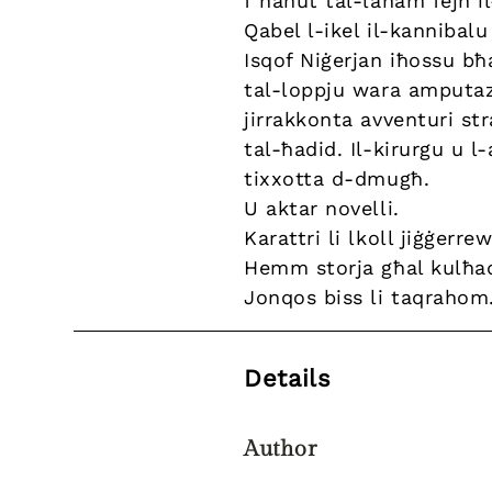
f’ħanut tal-laħam fejn il
Qabel l-ikel il-kannibalu
Isqof Niġerjan iħossu bħa
tal-loppju wara amputaz
jirrakkonta avventuri st
tal-ħadid. Il-kirurgu u l
tixxotta d-dmugħ.
U aktar novelli.
Karattri li lkoll jiġġerre
Hemm storja għal kulħad
Jonqos biss li taqrahom
Details
Author