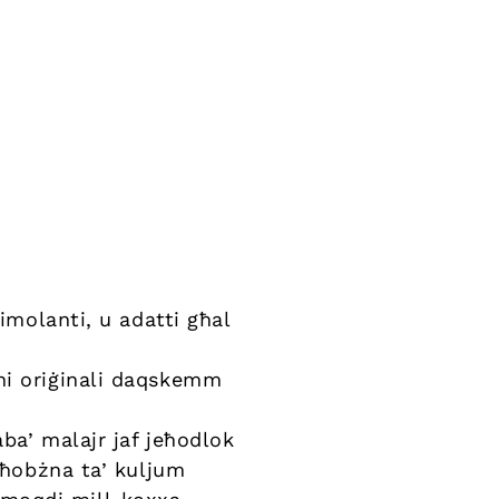
imolanti, u adatti għal
ni oriġinali daqskemm
ba’ malajr jaf jeħodlok
-ħobżna ta’ kuljum