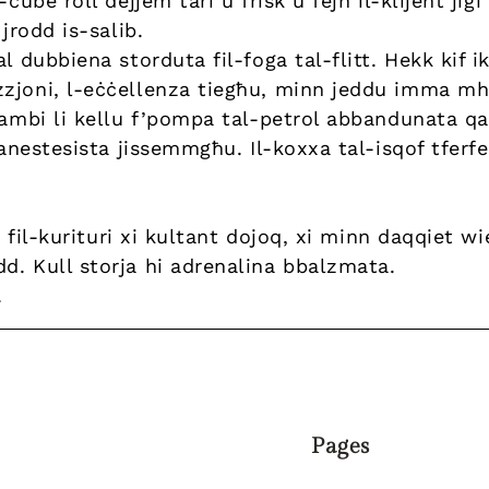
-cube roll dejjem tari u frisk u fejn il-klijent ji
 jrodd is-salib.
l dubbiena storduta fil-foga tal-flitt. Hekk kif 
zjoni, l-eċċellenza tiegħu, minn jeddu imma m
rambi li kellu f’pompa tal-petrol abbandunata qal
-anestesista jissemmgħu. Il-koxxa tal-isqof tferfe
w fil-kurituri xi kultant dojoq, xi minn daqqiet wi
d. Kull storja hi adrenalina bbalzmata.
.
Pages