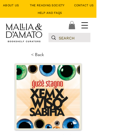
ABOUT US
THE READING SOCIETY
CONTACT US
HELP AND FAQS
< Back