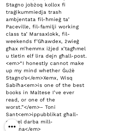
Stagno jobżoq kollox fi
traġikummiedja trash
ambjentata fil-ħmieġ ta’
Paceville, fil-familji working
class ta’ Marsaxlokk, fil-
weekends f’Għawdex, żwieġ
għax m’hemmx iżjed x’tagħmel
u tletin elf lira dejn għall-post.
<em>“I honestly cannot make
up my mind whether Ġużè
Stagno’s</em>Xemx, Wisq
Sabiħa<em>is one of the best
books in Maltese I’ve ever
read, or one of the
worst.”</em>– Toni
Sant<em>ippubblikat għall-
ewwel darba mill-
Minima</em>