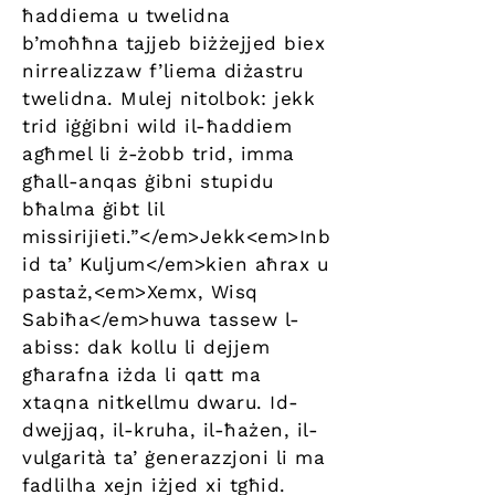
ħaddiema u twelidna
b’moħħna tajjeb biżżejjed biex
nirrealizzaw f’liema diżastru
twelidna. Mulej nitolbok: jekk
trid iġġibni wild il-ħaddiem
agħmel li ż-żobb trid, imma
għall-anqas ġibni stupidu
bħalma ġibt lil
missirijieti.”</em>Jekk<em>Inb
id ta’ Kuljum</em>kien aħrax u
pastaż,<em>Xemx, Wisq
Sabiħa</em>huwa tassew l-
abiss: dak kollu li dejjem
għarafna iżda li qatt ma
xtaqna nitkellmu dwaru. Id-
dwejjaq, il-kruha, il-ħażen, il-
vulgarità ta’ ġenerazzjoni li ma
fadlilha xejn iżjed xi tgħid.