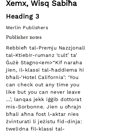
Xemx, Wisq Sabiħa
Heading 3
Merlin Publishers
Publisher notes
Rebbieħ tal-Premju Nazzjonali
tal-KtiebIr-rumanz ‘cult’ ta’
Ġużè Stagno<em>“Kif naraha
jien, il-klassi tal-ħaddiema hi
bħall-‘Hotel California’: ‘You
can check out any time you
like but you can never leave
…’, lanqas jekk iġġib dottorat
mis-Sorbonne. Jien u oħrajn
bħali aħna fost l-aktar nies
żvinturati li jeżistu fid-dinja:
twelidna fil-klassi tal-