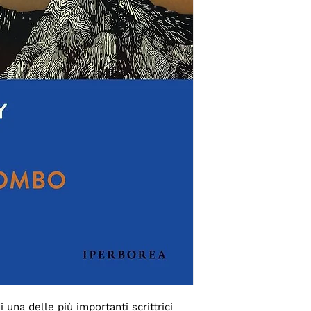
una delle più importanti scrittrici 