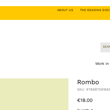
ABOUT US
THE READING SO
Work in
Rombo
SKU: 97888709166
Price
€18.00