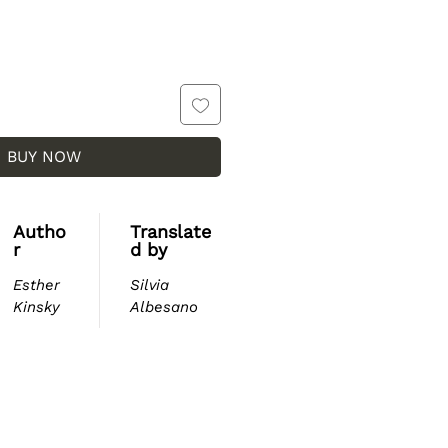
BUY NOW
Autho
Translate
r
d by
Esther
Silvia
Kinsky
Albesano