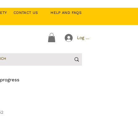
CIETY
CONTACT US
HELP AND FAQS
Log In
 progress
52