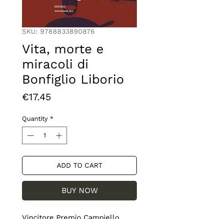
SKU: 9788833890876
Vita, morte e
miracoli di
Bonfiglio Liborio
Price
€17.45
Quantity
*
ADD TO CART
BUY NOW
Vincitore Premio Campiello 