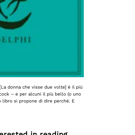
La donna che visse due volte] è il più 
hcock – e per alcuni il più bello (o uno 
libro si propone di dire perché. E 
mello:Rear Window[La finestra sul 
nte considerato molto più semplice e 
rivelare altrettantovertiginoso.
è come parlare del cinema in sé, 
rested in reading ...