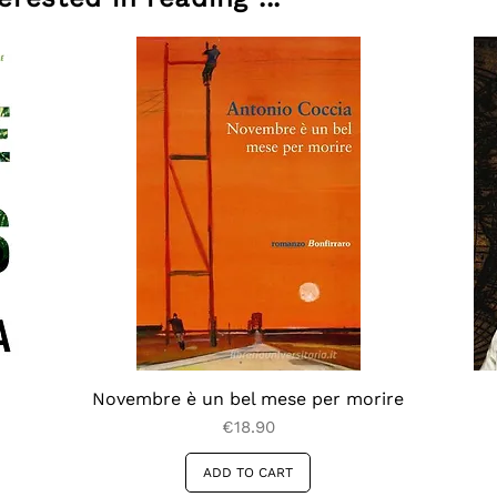
Rita Hayworth, dell’epifania della 
a che è innervato dal cinema da capo 
Novembre è un bel mese per morire
Price
€18.90
ADD TO CART