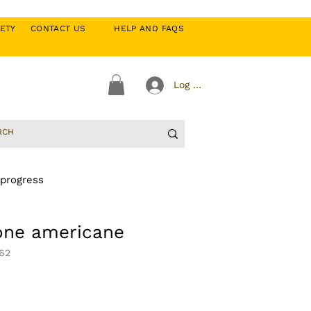
CIETY
CONTACT US
HELP AND FAQS
Log In
 progress
ione americane
62