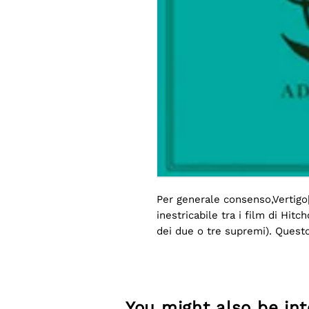
Per generale consenso,Vertigo[
inestricabile tra i film di Hitc
dei due o tre supremi). Questo 
perchéVertigoabbia un film ge
cortile], che invece è usualme
immediato, mentre si potrebbe 
Ma parlare di questi due film 
You might also be inte