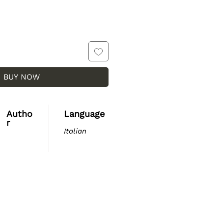
BUY NOW
Autho
Language
r
Italian