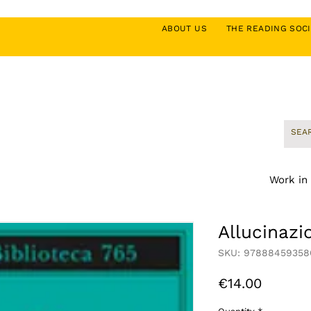
ABOUT US
THE READING SO
Work in
Allucinaz
SKU: 97888459358
Price
€14.00