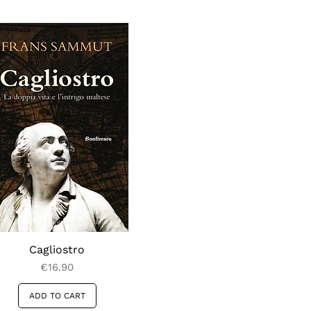
Cagliostro
Price
€16.90
ADD TO CART