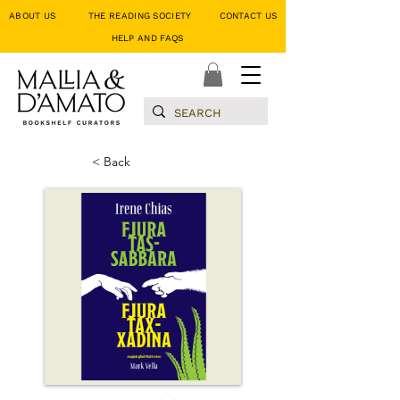
ABOUT US
THE READING SOCIETY
CONTACT US
HELP AND FAQS
< Back