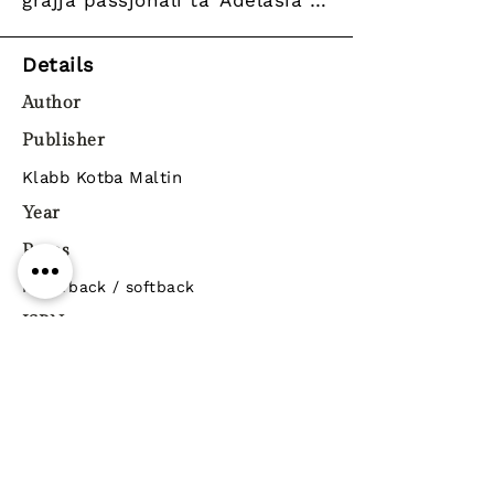
ġrajja passjonali ta’ Adelasia …
Details
Author
Publisher
Klabb Kotba Maltin
Year
Pages
Paperback / softback
ISBN
9789993279198
Genre
Previous