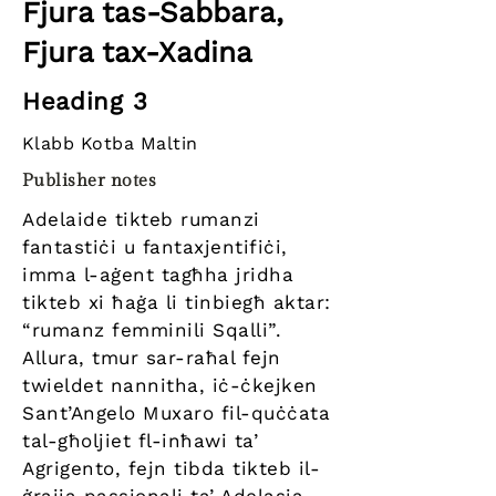
Fjura tas-Sabbara,
Fjura tax-Xadina
Heading 3
Klabb Kotba Maltin
Publisher notes
Adelaide tikteb rumanzi
fantastiċi u fantaxjentifiċi,
imma l-aġent tagħha jridha
tikteb xi ħaġa li tinbiegħ aktar:
“rumanz femminili Sqalli”.
Allura, tmur sar-raħal fejn
twieldet nannitha, iċ-ċkejken
Sant’Angelo Muxaro fil-quċċata
tal-għoljiet fl-inħawi ta’
Agrigento, fejn tibda tikteb il-