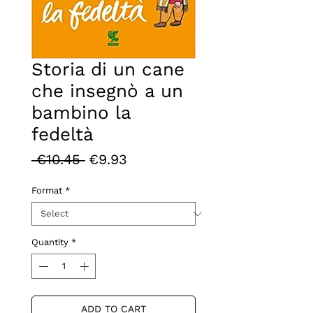
Storia di un cane
che insegnò a un
bambino la
fedeltà
Regular
Sale
 €10.45 
€9.93
Price
Price
Format
*
Quantity
*
ADD TO CART